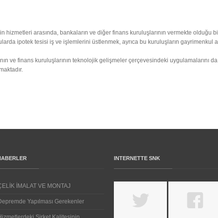
in hizmetleri arasında, bankaların ve diğer finans kuruluşlarının vermekte olduğu bi
arda ipotek tesisi iş ve işlemlerini üstlenmek, ayrıca bu kuruluşların gayrimenkul ar
ın ve finans kuruluşlarının teknolojik gelişmeler çerçevesindeki uygulamalarını da
nmaktadır.
HABERLER
INTERNETTE SNK
ÇELİK İMALAT VE MONTAJ
Depremde Yapılması Gerekenler
Hizmetlerdeki Şirket Kalitesinin