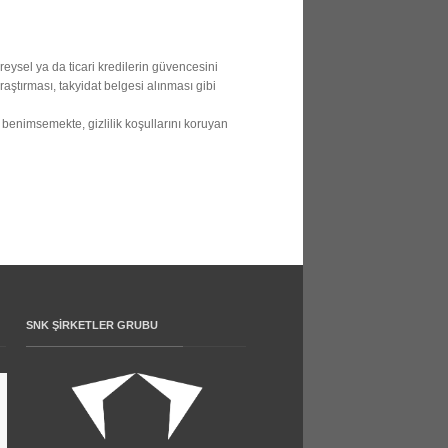
reysel ya da ticari kredilerin güvencesini
aştırması, takyidat belgesi alınması gibi
 benimsemekte, gizlilik koşullarını koruyan
SNK ŞIRKETLER GRUBU